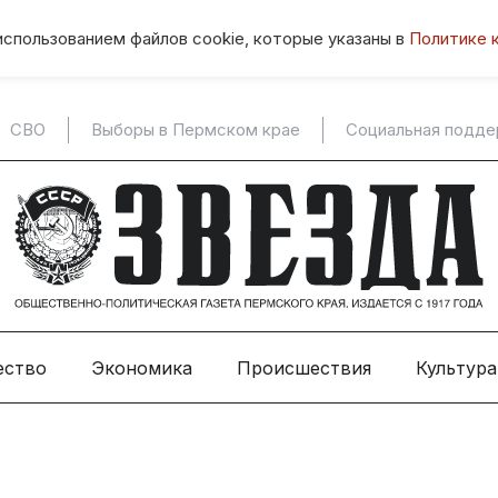
использованием файлов cookie, которые указаны в
Политике 
СВО
Выборы в Пермском крае
Социальная подд
ество
Экономика
Происшествия
Культура