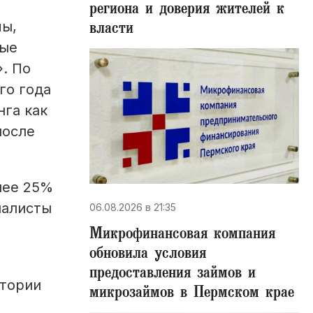
региона и доверия жителей к
власти
мы,
ные
. По
го года
нга как
после
лее 25%
иалисты
06.08.2026 в 21:35
Микрофинансовая компания
обновила условия
предоставления займов и
итории
микрозаймов в Пермском крае