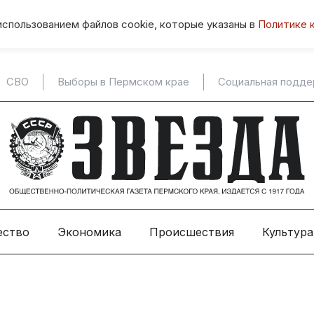
использованием файлов cookie, которые указаны в
Политике 
СВО
Выборы в Пермском крае
Социальная подд
ество
Экономика
Происшествия
Культура