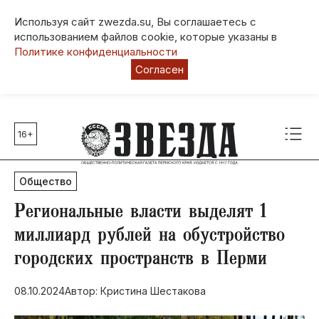
Используя сайт zwezda.su, Вы соглашаетесь с
использованием файлов cookie, которые указаны в
Политике конфиденциальности
Согласен
16+
Главные темы
80 лет Победы
Общество
Молодежная столица РФ
СВО
​Региональные власти выделят 1
Выборы в Пермском крае
миллиард рублей на обустройство
Социальная поддержка
городских пространств в Перми
Инфраструктура
Благоустройство
08.10.2024
Автор: Кристина Шестакова