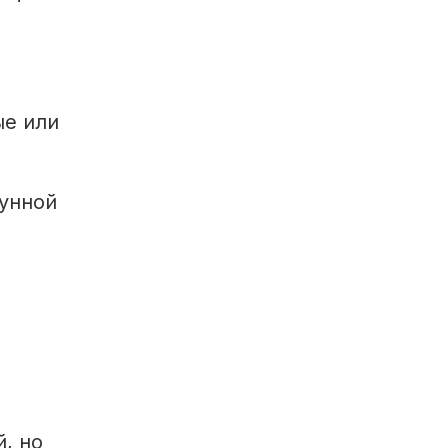
ые или
мунной
,
, но