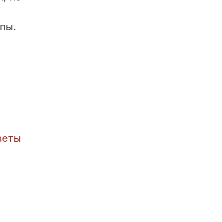
пы.
веты