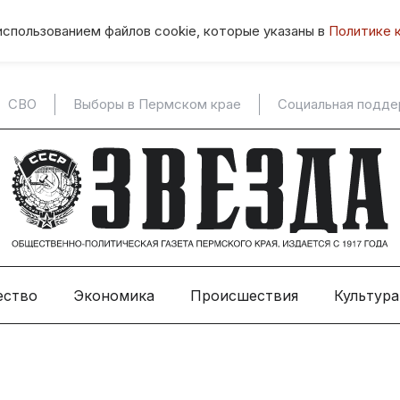
использованием файлов cookie, которые указаны в
Политике 
СВО
Выборы в Пермском крае
Социальная подд
ество
Экономика
Происшествия
Культура