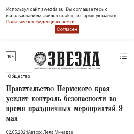
Используя сайт zwezda.su, Вы соглашаетесь с
использованием файлов cookie, которые указаны в
Политике конфиденциальности
Согласен
16+
Главные темы
80 лет Победы
Общество
Молодежная столица РФ
СВО
Правительство Пермского края
Выборы в Пермском крае
усилит контроль безопасности во
Социальная поддержка
время праздничных мероприятий 9
Инфраструктура
мая
Благоустройство
02.05.2024
Автор: Лела Минадзе