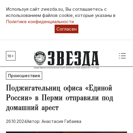
Используя сайт zwezda.su, Вы соглашаетесь с
использованием файлов cookie, которые указаны в
Политике конфиденциальности
Согласен
16+
Главные темы
80 лет Победы
Происшествия
Молодежная столица РФ
СВО
П​оджигательниц офиса «Единой
Выборы в Пермском крае
России» в Перми отправили под
Социальная поддержка
домашний арест
Инфраструктура
Благоустройство
26.10.2024
Автор: Анастасия Габаева