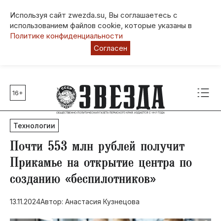
Используя сайт zwezda.su, Вы соглашаетесь с
использованием файлов cookie, которые указаны в
Политике конфиденциальности
Согласен
16+
Главные темы
80 лет Победы
Технологии
Молодежная столица РФ
СВО
Почти 553 млн рублей получит
Выборы в Пермском крае
Прикамье на открытие центра по
Социальная поддержка
созданию «беспилотников»
Инфраструктура
Благоустройство
13.11.2024
Автор: Анастасия Кузнецова