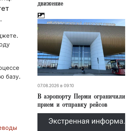
движение
тет
.
джете.
оду
оцессе
ю базу.
07.08.2026 в 09:10
В аэропорту Перми ограничили
прием и отправку рейсов
реводы