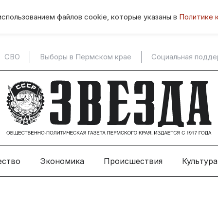
использованием файлов cookie, которые указаны в
Политике 
СВО
Выборы в Пермском крае
Социальная подд
ество
Экономика
Происшествия
Культура