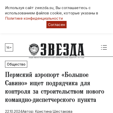
Используя сайт zwezda.su, Вы соглашаетесь с
использованием файлов cookie, которые указаны в
Политике конфиденциальности
Согласен
16+
Главные темы
80 лет Победы
Общество
Молодежная столица РФ
СВО
​Пермский аэропорт «Большое
Выборы в Пермском крае
Савино» ищет подрядчика для
Социальная поддержка
контроля за строительством нового
Инфраструктура
командно-диспетчерского пункта
Благоустройство
22.10.2024
Автор: Кристина Шестакова