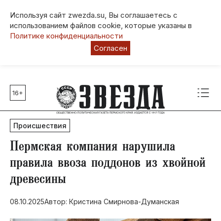
Используя сайт zwezda.su, Вы соглашаетесь с
использованием файлов cookie, которые указаны в
Политике конфиденциальности
Согласен
16+
Главные темы
80 лет Победы
Происшествия
Молодежная столица РФ
СВО
Пермская компания нарушила
Выборы в Пермском крае
правила ввоза поддонов из хвойной
Социальная поддержка
древесины
Инфраструктура
Благоустройство
08.10.2025
Автор: Кристина Смирнова-Думанская