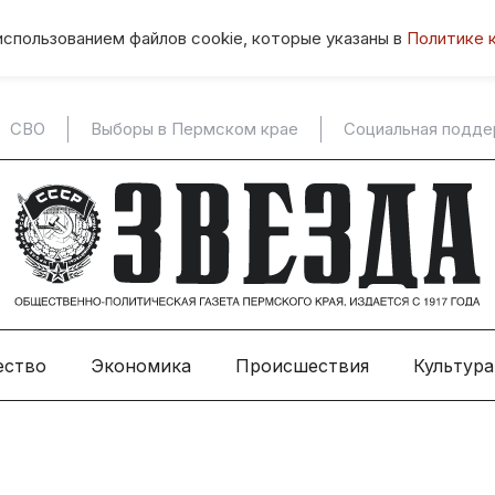
использованием файлов cookie, которые указаны в
Политике 
СВО
Выборы в Пермском крае
Социальная подд
ество
Экономика
Происшествия
Культура