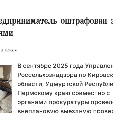
едприниматель оштрафован 
ями
анская
В сентябре 2025 года Управле
Россельхознадзора по Кировс
области, Удмуртской Республи
Пермскому краю совместно с
органами прокуратуры провел
внеплановую выездную прове