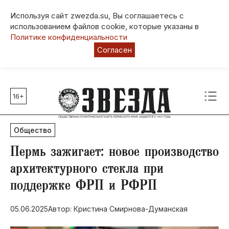
Используя сайт zwezda.su, Вы соглашаетесь с
использованием файлов cookie, которые указаны в
Политике конфиденциальности
Согласен
16+
Главные темы
80 лет Победы
Общество
Молодежная столица РФ
СВО
Пермь зажигает: новое производство
Выборы в Пермском крае
архитектурного стекла при
Социальная поддержка
поддержке ФРП и РФРП
Инфраструктура
Благоустройство
05.06.2025
Автор: Кристина Смирнова-Думанская