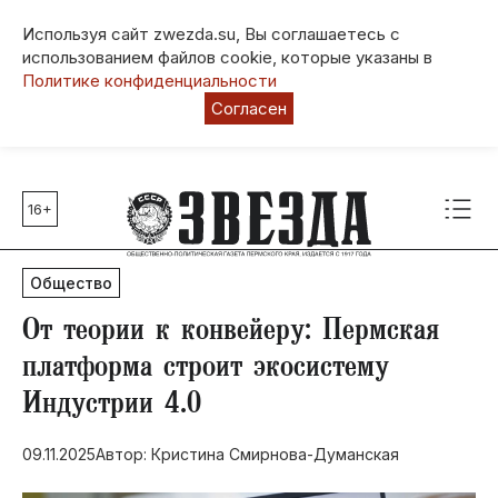
Используя сайт zwezda.su, Вы соглашаетесь с
использованием файлов cookie, которые указаны в
Политике конфиденциальности
Согласен
16+
Главные темы
80 лет Победы
Общество
Молодежная столица РФ
СВО
От теории к конвейеру: Пермская
Выборы в Пермском крае
платформа строит экосистему
Социальная поддержка
Индустрии 4.0
Инфраструктура
Благоустройство
09.11.2025
Автор: Кристина Смирнова-Думанская