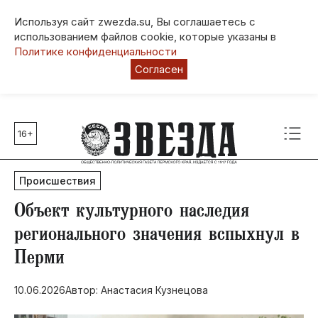
Используя сайт zwezda.su, Вы соглашаетесь с
использованием файлов cookie, которые указаны в
Политике конфиденциальности
Согласен
16+
Главные темы
80 лет Победы
Происшествия
Молодежная столица РФ
СВО
​Объект культурного наследия
Выборы в Пермском крае
регионального значения вспыхнул в
Социальная поддержка
Перми
Инфраструктура
Благоустройство
10.06.2026
Автор: Анастасия Кузнецова