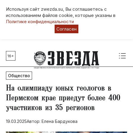
Используя сайт zwezda.su, Вы соглашаетесь с
использованием файлов cookie, которые указаны в
Политике конфиденциальности
Согласен
16+
Главные темы
80 лет Победы
Общество
Молодежная столица РФ
СВО
На олимпиаду юных геологов в
Выборы в Пермском крае
Пермском крае приедут более 400
Социальная поддержка
участников из 35 регионов
Инфраструктура
Благоустройство
19.03.2025
Автор: Елена Бардукова