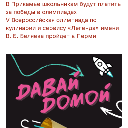
В Прикамье школьникам будут платить
за победы в олимпиадах
V Всероссийская олимпиада по
кулинарии и сервису «Легенда» имени
В. Б. Беляева пройдет в Перми