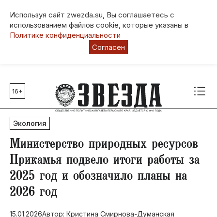
Используя сайт zwezda.su, Вы соглашаетесь с
использованием файлов cookie, которые указаны в
Политике конфиденциальности
Согласен
16+
Главные темы
80 лет Победы
Экология
Молодежная столица РФ
СВО
Министерство природных ресурсов
Выборы в Пермском крае
Прикамья подвело итоги работы за
Социальная поддержка
2025 год и обозначило планы на
Инфраструктура
2026 год
Благоустройство
15.01.2026
Автор: Кристина Смирнова-Думанская