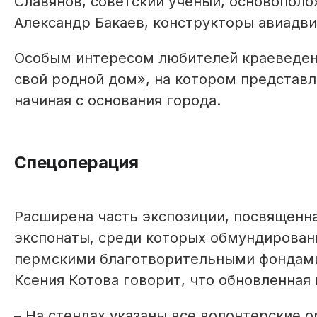
Славянов, советский ученый, основопол
Александр Бакаев, конструкторы авиадв
Особым интересом любителей краеведен
свой родной дом», на котором представл
начиная с основания города.
Спецоперация
Расширена часть экспозиции, посвященн
экспонаты, среди которых обмундировани
пермскими благотворительными фондами
Ксения Котова говорит, что обновленная 
– На стендах указаны все волонтерские 