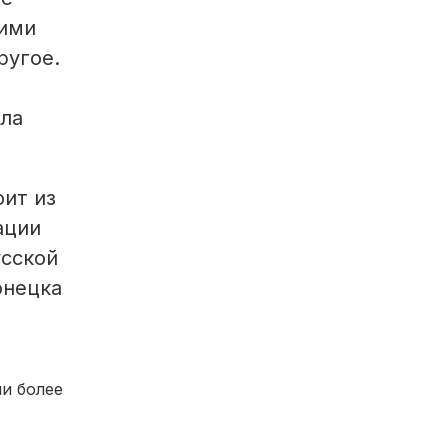
кими
ругое.
.
ала
ит из
ации
усской
онецка
и более