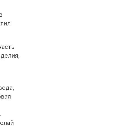
в
етил
часть
делия,
вода,
овая
.
колай