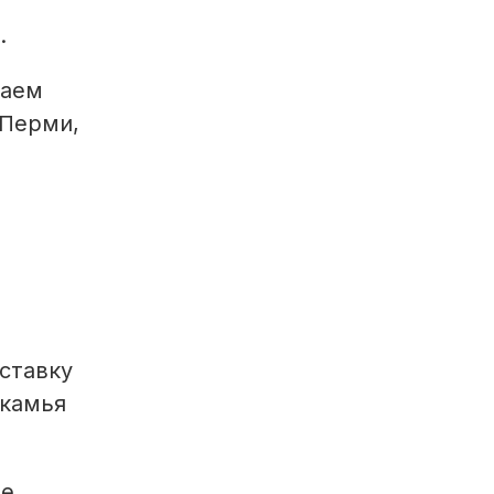
.
щаем
 Перми,
ставку
икамья
ые