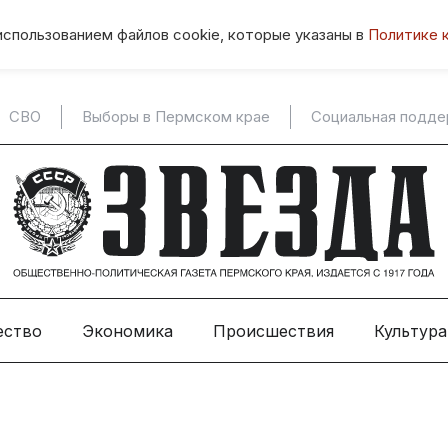
использованием файлов cookie, которые указаны в
Политике 
СВО
Выборы в Пермском крае
Социальная подд
ество
Экономика
Происшествия
Культура