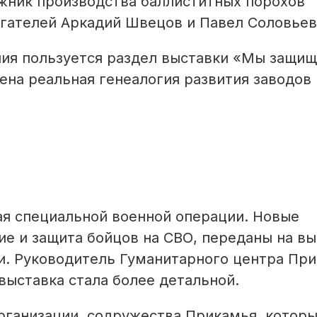
ожник производства баллиститных порохов
игателей Аркадий Швецов и Павел Соловьев
ия пользуется раздел выставки «Мы защи
ена реальная генеалогия развития заводов
ая специальной военной операции. Новые
е и защита бойцов на СВО, переданы на вы
. Руководитель Гуманитарного центра Пр
выставка стала более детальной.
организации, содружества Прикамья, котор