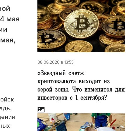
ной
 4 мая
ии
 мая,
08.08.2026 в 13:55
«Звездный счет»​:
криптовалюта выходит из
серой зоны. Что изменится для
инвесторов с 1 сентября?
войск
адь.
дения
ных