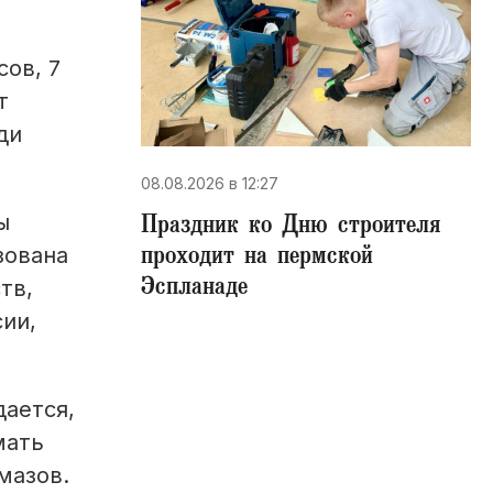
сов, 7
т
ди
08.08.2026 в 12:27
Праздник ко Дню строителя
ы
проходит на пермской
зована
Эспланаде
тв,
ии,
ается,
мать
мазов.