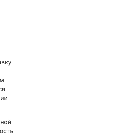
авку
ам
ся
нии
ьной
ость