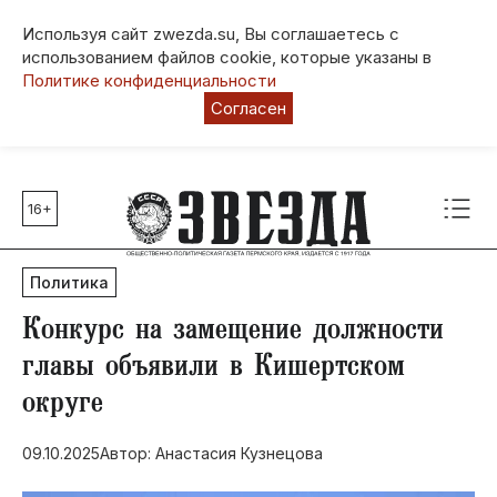
Используя сайт zwezda.su, Вы соглашаетесь с
использованием файлов cookie, которые указаны в
Политике конфиденциальности
Согласен
16+
Главные темы
80 лет Победы
Политика
Молодежная столица РФ
СВО
​Конкурс на замещение должности
Выборы в Пермском крае
главы объявили в Кишертском
Социальная поддержка
округе
Инфраструктура
Благоустройство
09.10.2025
Автор: Анастасия Кузнецова