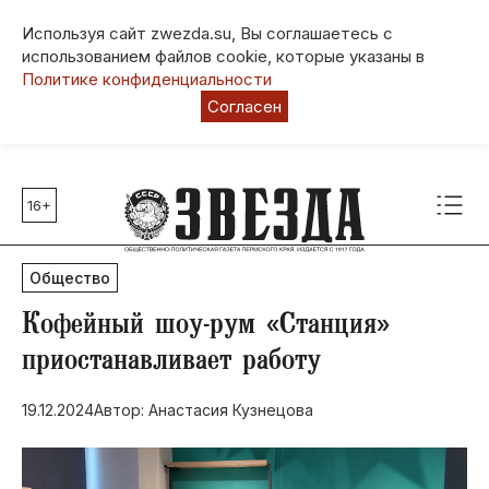
Используя сайт zwezda.su, Вы соглашаетесь с
использованием файлов cookie, которые указаны в
Политике конфиденциальности
Согласен
16+
Главные темы
80 лет Победы
Общество
Молодежная столица РФ
СВО
​Кофейный шоу-рум «Станция»
Выборы в Пермском крае
приостанавливает работу
Социальная поддержка
19.12.2024
Автор: Анастасия Кузнецова
Инфраструктура
Благоустройство