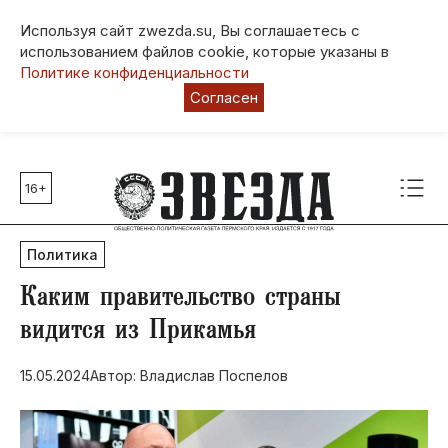
Используя сайт zwezda.su, Вы соглашаетесь с
использованием файлов cookie, которые указаны в
Политике конфиденциальности
Согласен
16+
Главные темы
80 лет Победы
Политика
Молодежная столица РФ
СВО
Каким правительство страны
Выборы в Пермском крае
видится из Прикамья
Социальная поддержка
15.05.2024
Автор: Владислав Поспелов
Инфраструктура
Благоустройство