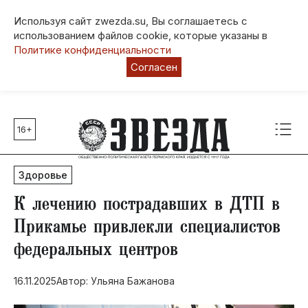
Используя сайт zwezda.su, Вы соглашаетесь с
использованием файлов cookie, которые указаны в
Политике конфиденциальности
Согласен
16+
Главные темы
80 лет Победы
Здоровье
Молодежная столица РФ
СВО
К лечению пострадавших в ДТП в
Выборы в Пермском крае
Прикамье привлекли специалистов
Социальная поддержка
федеральных центров
Инфраструктура
Благоустройство
16.11.2025
Автор: Ульяна Бажанова