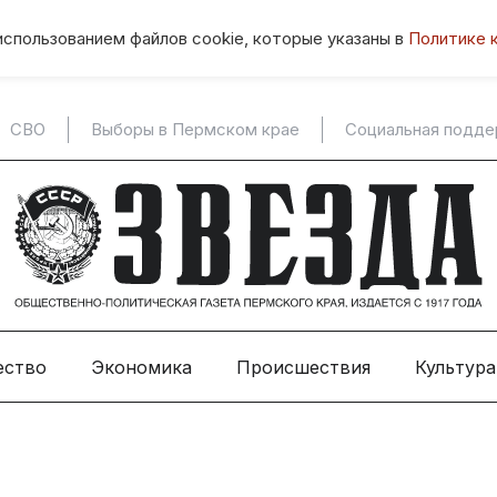
использованием файлов cookie, которые указаны в
Политике 
СВО
Выборы в Пермском крае
Социальная подд
ество
Экономика
Происшествия
Культура