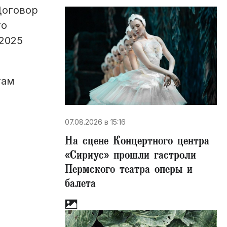
Договор
то
 2025
там
07.08.2026 в 15:16
На сцене Концертного центра
«Сириус» прошли гастроли
Пермского театра оперы и
балета