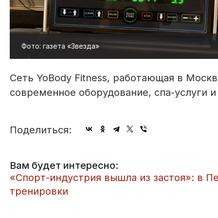
Фото: газета «Звезда»
Сеть YoBody Fitness, работающая в Моск
современное оборудование, спа-услуги 
Поделиться:
Вам будет интересно:
​«Спорт-индустрия вышла из застоя»: в П
тренировки