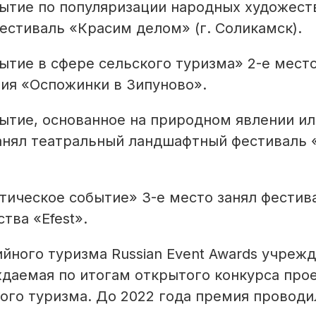
ытие по популяризации народных художест
естиваль «Красим делом» (г. Соликамск).
тие в сфере сельского туризма» 2-е место
чия «Оспожинки в Зипуново».
ытие, основанное на природном явлении ил
анял театральный ландшафтный фестиваль 
ическое событие» 3-е место занял фестив
тва «Efest».
ного туризма Russian Event Awards учрежд
ждаемая по итогам открытого конкурса прое
ого туризма. До 2022 года премия проводи