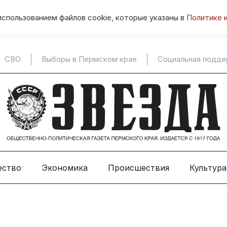
использованием файлов cookie, которые указаны в
Политике 
СВО
Выборы в Пермском крае
Социальная подд
ество
Экономика
Происшествия
Культура