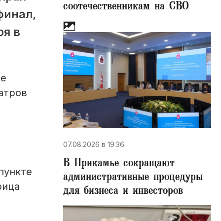
соотечественникам на СВО
финал,
ря в
ое
атров
07.08.2026 в 19:36
В Прикамье сокращают
пункте
административные процедуры
рица
для бизнеса и инвесторов