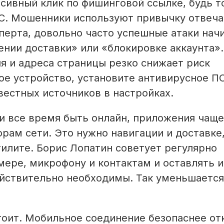
сивный клик по фишинговой ссылке, будь т
С. Мошенники используют привычку отвеча
сперта, довольно часто успешные атаки нач
нии доставки» или «блокировке аккаунта».
я и адреса страницы резко снижает риск
ое устройство, установите антивирусное П
вестных источников в настройках.
и все время быть онлайн, приложения чаще
рам сети. Это нужно навигации и доставке,
тилите. Борис Лопатин советует регулярно
мере, микрофону и контактам и оставлять и
йствительно необходимы. Так уменьшаетс
тоит. Мобильное соединение безопаснее о