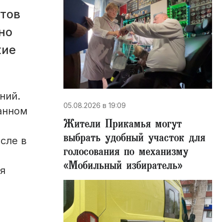
тов
но
кие
ний.
05.08.2026 в 19:09
анном
Жители Прикамья могут
выбрать удобный участок для
сле в
голосования по механизму
«Мобильный избиратель»
я