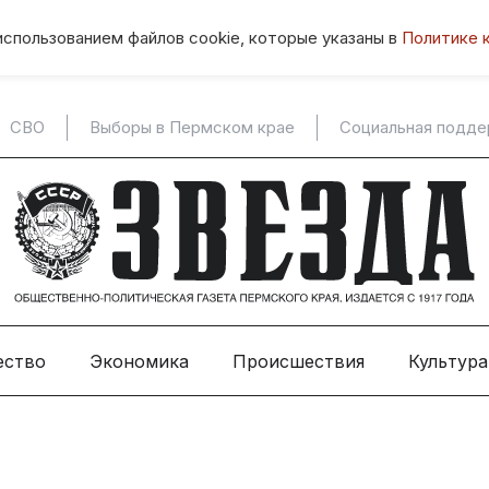
использованием файлов cookie, которые указаны в
Политике 
СВО
Выборы в Пермском крае
Социальная подд
ество
Экономика
Происшествия
Культура