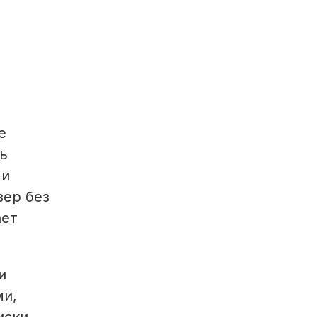
е
ь
 и
зер без
ает
и
ми,