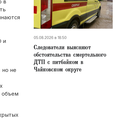
о в
ть
инаются
05.08.2026 в 18:50
О и
Следователи выясняют
обстоятельства смертельного
ДТП с питбайком в
Чайковском округе
 но не
х
я объем
ткрытых