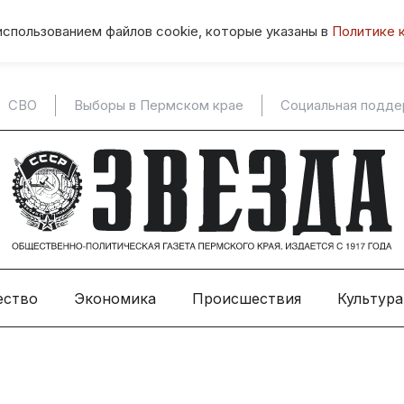
использованием файлов cookie, которые указаны в
Политике 
СВО
Выборы в Пермском крае
Социальная подд
ество
Экономика
Происшествия
Культура