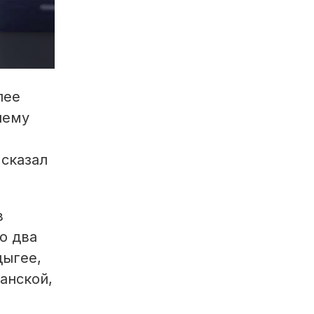
лее
лему
 сказал
в
о два
дыгее,
анской,