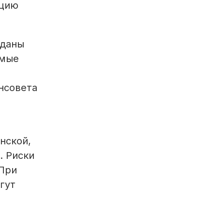
ацию
сданы
имые
нсовета
нской,
. Риски
 При
гут