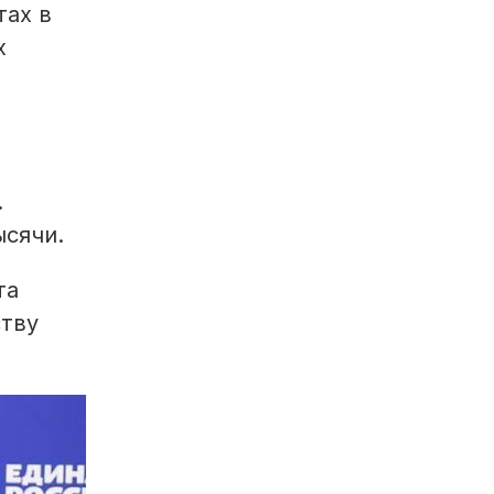
тах в
х
.
ысячи.
та
ству