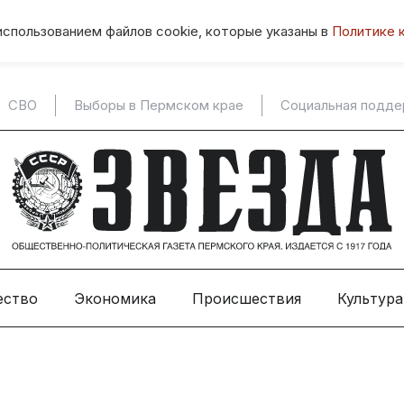
использованием файлов cookie, которые указаны в
Политике 
СВО
Выборы в Пермском крае
Социальная подд
ество
Экономика
Происшествия
Культура