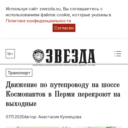
Используя сайт zwezda.su, Вы соглашаетесь с
использованием файлов cookie, которые указаны в
Политике конфиденциальности
Согласен
16+
Главные темы
80 лет Победы
Транспорт
Молодежная столица РФ
СВО
​Движение по путепроводу на шоссе
Выборы в Пермском крае
Космонавтов в Перми перекроют на
Социальная поддержка
выходные
Инфраструктура
Благоустройство
07.11.2025
Автор: Анастасия Кузнецова