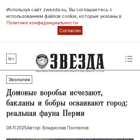
Используя сайт zwezda.su, Вы соглашаетесь с
использованием файлов cookie, которые указаны в
Политике конфиденциальности
Согласен
16+
Главные темы
80 лет Победы
Экология
Молодежная столица РФ
СВО
Домовые воробьи исчезают,
Выборы в Пермском крае
бакланы и бобры осваивают город:
Социальная поддержка
реальная фауна Перми
Инфраструктура
Благоустройство
08.11.2025
Автор: Владислав Поспелов