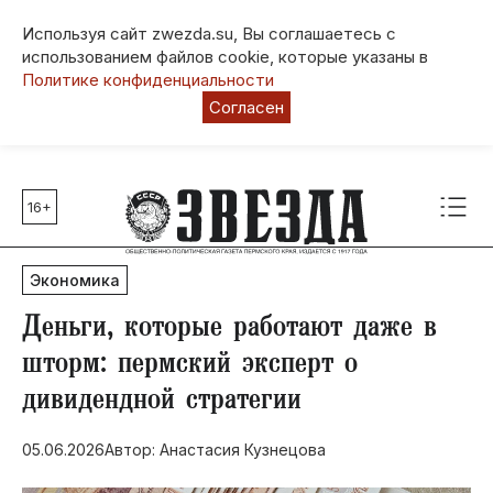
Используя сайт zwezda.su, Вы соглашаетесь с
использованием файлов cookie, которые указаны в
Политике конфиденциальности
Согласен
16+
Главные темы
80 лет Победы
Экономика
Молодежная столица РФ
СВО
​Деньги, которые работают даже в
Выборы в Пермском крае
шторм: пермский эксперт о
Социальная поддержка
дивидендной стратегии
Инфраструктура
Благоустройство
05.06.2026
Автор: Анастасия Кузнецова