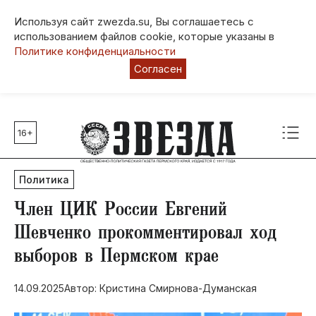
Используя сайт zwezda.su, Вы соглашаетесь с
использованием файлов cookie, которые указаны в
Политике конфиденциальности
Согласен
16+
Главные темы
80 лет Победы
Политика
Молодежная столица РФ
СВО
Член ЦИК России Евгений
Выборы в Пермском крае
Шевченко прокомментировал ход
Социальная поддержка
выборов в Пермском крае
Инфраструктура
Благоустройство
14.09.2025
Автор: Кристина Смирнова-Думанская