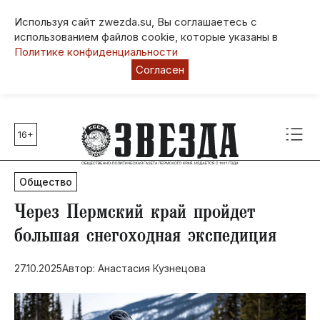
Используя сайт zwezda.su, Вы соглашаетесь с
использованием файлов cookie, которые указаны в
Политике конфиденциальности
Согласен
16+
Главные темы
80 лет Победы
Общество
Молодежная столица РФ
СВО
​Через Пермский край пройдет
Выборы в Пермском крае
большая снегоходная экспедиция
Социальная поддержка
27.10.2025
Автор: Анастасия Кузнецова
Инфраструктура
Благоустройство