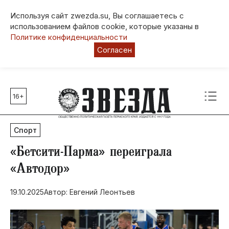
Используя сайт zwezda.su, Вы соглашаетесь с
использованием файлов cookie, которые указаны в
Политике конфиденциальности
Согласен
16+
Главные темы
80 лет Победы
Спорт
Молодежная столица РФ
СВО
​«Бетсити-Парма» переиграла
Выборы в Пермском крае
«Автодор»
Социальная поддержка
19.10.2025
Автор: Евгений Леонтьев
Инфраструктура
Благоустройство