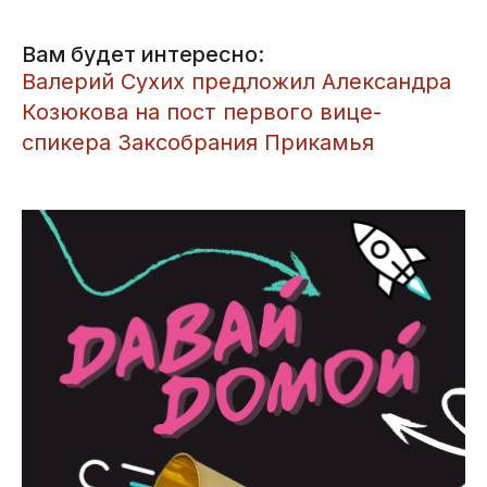
Вам будет интересно:
​Валерий Сухих предложил Александра
Козюкова на пост первого вице-
спикера Заксобрания Прикамья