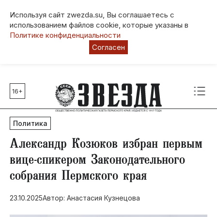
Используя сайт zwezda.su, Вы соглашаетесь с
использованием файлов cookie, которые указаны в
Политике конфиденциальности
Согласен
16+
Главные темы
80 лет Победы
Политика
Молодежная столица РФ
СВО
​Александр Козюков избран первым
Выборы в Пермском крае
вице-спикером Законодательного
Социальная поддержка
собрания Пермского края
Инфраструктура
Благоустройство
23.10.2025
Автор: Анастасия Кузнецова