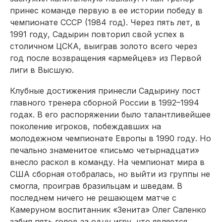
принес команде первую в ее истории победу в
чемпионате СССР (1984 год). Через пять лет, в
1991 году, Садырин повторил свой успех в
столичном ЦСКА, выиграв золото всего через
год после возвращения «армейцев» из Первой
лиги в Высшую.
Клубные достижения принесли Садырину пост
главного тренера сборной России в 1992–1994
годах. В его распоряжении было талантливейшее
поколение игроков, побеждавших на
молодежном чемпионате Европы в 1990 году. Но
печально знаменитое «письмо четырнадцати»
внесло раскол в команду. На чемпионат мира в
США сборная отобралась, но выйти из группы не
смогла, проиграв бразильцам и шведам. В
последнем ничего не решающем матче с
Камеруном воспитанник «Зенита» Олег Саленко
забил пять голов за одну игру, что является