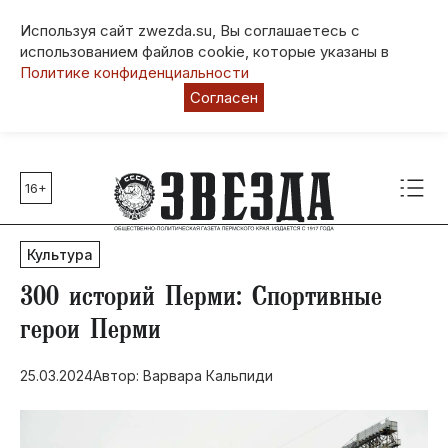
Используя сайт zwezda.su, Вы соглашаетесь с
использованием файлов cookie, которые указаны в
Политике конфиденциальности
Согласен
16+
Главные темы
80 лет Победы
Культура
Молодежная столица РФ
СВО
300 историй Перми: Спортивные
Выборы в Пермском крае
герои Перми
Социальная поддержка
25.03.2024
Автор: Варвара Кальпиди
Инфраструктура
Благоустройство