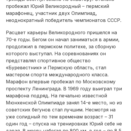
пробежал Юрий Великородный – пермский
марафонец, участник двух Олимпиад,
неоднократный победитель чемпионатов СССР.
Расцвет карьеры Великородного пришелся на
70-е годы. Бегом он начал заниматься в армии,
продолжил в пермском политехе, за сборную
которого выступал. На соревнованиях он
представлял спортивное общество
«Буревестник» и Пермскую область, стал
мастером спорта международного класса.
Марафон впервые пробежал по Московскому
проспекту Ленинграда. В 1969 году выиграл три
марафона подряд. На печально известной
Мюнхенской Олимпиаде занял 14-е место, но из
советских бегунов стал лучшим. Несмотря на
уже солидный по тем временам возраст – 31
один год – спуска на тренировках Юрий себе не
давал. В месяц набегал по 800 км, в год – по 8,5