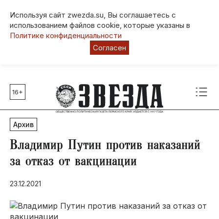
Используя сайт zwezda.su, Вы соглашаетесь с
использованием файлов cookie, которые указаны в
Политике конфиденциальности
Согласен
16+
Главные темы
80 лет Победы
Архив
Молодежная столица РФ
СВО
Владимир Путин против наказаний
Выборы в Пермском крае
за отказ от вакцинации
Социальная поддержка
23.12.2021
Инфраструктура
Благоустройство