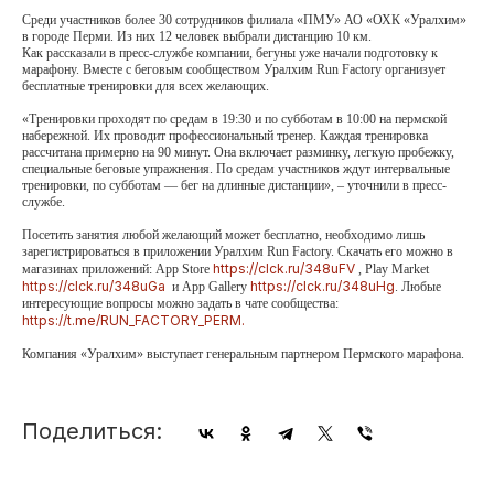
Среди участников более 30 сотрудников филиала «ПМУ» АО «ОХК «Уралхим»
в городе Перми. Из них 12 человек выбрали дистанцию 10 км.
Как рассказали в пресс-службе компании, бегуны уже начали подготовку к
марафону. Вместе с беговым сообществом Уралхим Run Factory организует
бесплатные тренировки для всех желающих.
«Тренировки проходят по средам в 19:30 и по субботам в 10:00 на пермской
набережной. Их проводит профессиональный тренер. Каждая тренировка
рассчитана примерно на 90 минут. Она включает разминку, легкую пробежку,
специальные беговые упражнения. По средам участников ждут интервальные
тренировки, по субботам — бег на длинные дистанции», – уточнили в пресс-
службе.
Посетить занятия любой желающий может бесплатно, необходимо лишь
зарегистрироваться в приложении Уралхим Run Factory. Скачать его можно в
https://clck.ru/348uFV
магазинах приложений: App Store
, Play Market
https://clck.ru/348uGa
https://clck.ru/348uHg
и App Gallery
. Любые
интересующие вопросы можно задать в чате сообщества:
https://t.me/RUN_FACTORY_PERM.
Компания «Уралхим» выступает генеральным партнером Пермского марафона.
Поделиться: