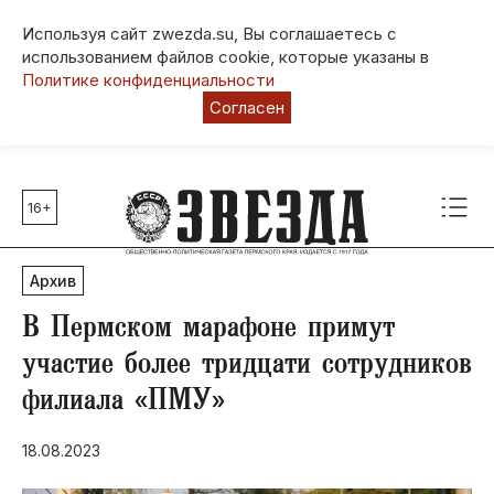
Используя сайт zwezda.su, Вы соглашаетесь с
использованием файлов cookie, которые указаны в
Политике конфиденциальности
Согласен
16+
Главные темы
80 лет Победы
Архив
Молодежная столица РФ
СВО
В Пермском марафоне примут
Выборы в Пермском крае
участие более тридцати сотрудников
Социальная поддержка
филиала «ПМУ»
Инфраструктура
Благоустройство
18.08.2023