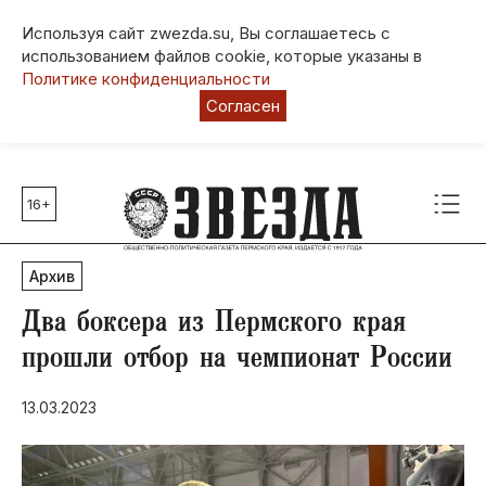
Используя сайт zwezda.su, Вы соглашаетесь с
использованием файлов cookie, которые указаны в
Политике конфиденциальности
Согласен
16+
Главные темы
80 лет Победы
Архив
Молодежная столица РФ
СВО
Два боксера из Пермского края
Выборы в Пермском крае
прошли отбор на чемпионат России
Социальная поддержка
13.03.2023
Инфраструктура
Благоустройство