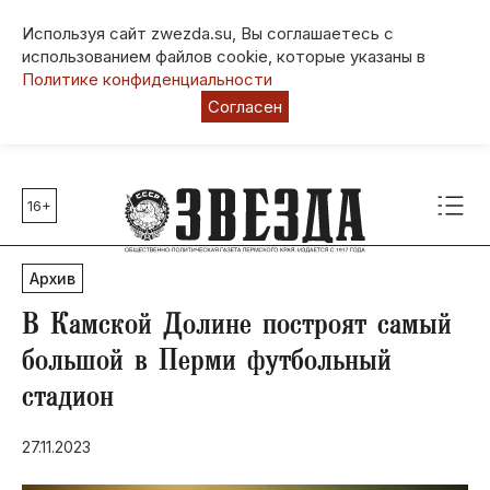
Используя сайт zwezda.su, Вы соглашаетесь с
использованием файлов cookie, которые указаны в
Политике конфиденциальности
Согласен
16+
Главные темы
80 лет Победы
Архив
Молодежная столица РФ
СВО
В Камской Долине построят самый
Выборы в Пермском крае
большой в Перми футбольный
Социальная поддержка
стадион
Инфраструктура
Благоустройство
27.11.2023