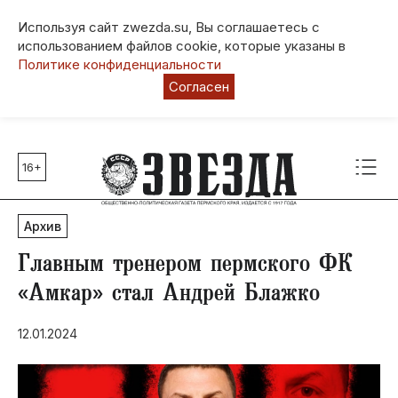
Используя сайт zwezda.su, Вы соглашаетесь с
использованием файлов cookie, которые указаны в
Политике конфиденциальности
Согласен
16+
Главные темы
80 лет Победы
Архив
Молодежная столица РФ
СВО
Главным тренером пермского ФК
Выборы в Пермском крае
«Амкар» стал Андрей Блажко
Социальная поддержка
12.01.2024
Инфраструктура
Благоустройство