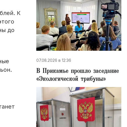
блей. К
этого
ны до
07.08.2026 в 12:36
ные
ьон.
В Прикамье прошло заседание
«Экологической трибуны»
танет