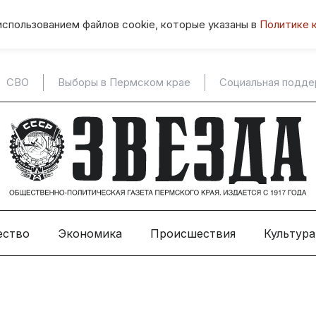
использованием файлов cookie, которые указаны в
Политике 
СВО
Выборы в Пермском крае
Социальная подд
ество
Экономика
Происшествия
Культура