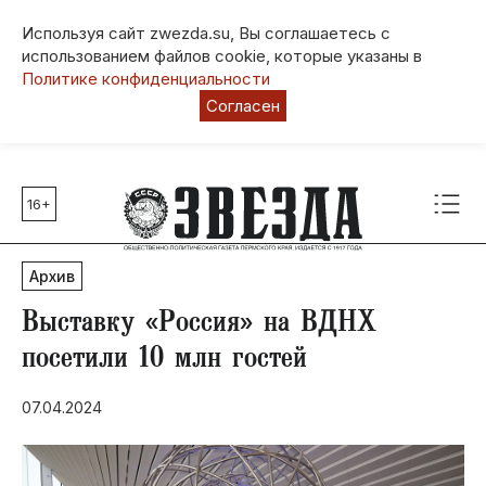
Используя сайт zwezda.su, Вы соглашаетесь с
использованием файлов cookie, которые указаны в
Политике конфиденциальности
Согласен
16+
Главные темы
80 лет Победы
Архив
Молодежная столица РФ
СВО
Выставку «Россия» на ВДНХ
Выборы в Пермском крае
посетили 10 млн гостей
Социальная поддержка
07.04.2024
Инфраструктура
Благоустройство