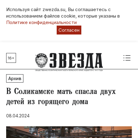
Используя сайт zwezda.su, Вы соглашаетесь с
использованием файлов cookie, которые указаны в
Политике конфиденциальности
Согласен
16+
Главные темы
80 лет Победы
Архив
Молодежная столица РФ
СВО
В Соликамске мать спасла двух
Выборы в Пермском крае
детей из горящего дома
Социальная поддержка
08.04.2024
Инфраструктура
Благоустройство