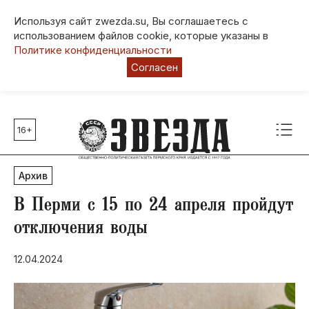
Используя сайт zwezda.su, Вы соглашаетесь с
использованием файлов cookie, которые указаны в
Политике конфиденциальности
Согласен
16+
Главные темы
80 лет Победы
Архив
Молодежная столица РФ
СВО
В Перми с 15 по 24 апреля пройдут
Выборы в Пермском крае
отключения воды
Социальная поддержка
12.04.2024
Инфраструктура
Благоустройство