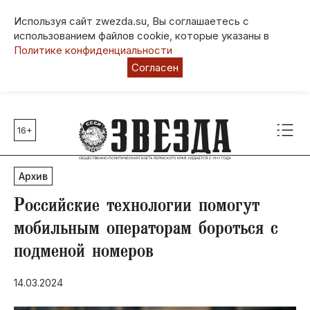
Используя сайт zwezda.su, Вы соглашаетесь с
использованием файлов cookie, которые указаны в
Политике конфиденциальности
Согласен
16+
Главные темы
80 лет Победы
Архив
Молодежная столица РФ
СВО
Российские технологии помогут
Выборы в Пермском крае
мобильным операторам бороться с
Социальная поддержка
подменой номеров
Инфраструктура
Благоустройство
14.03.2024