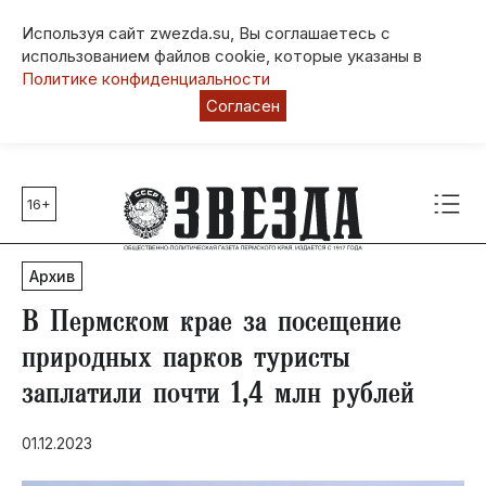
Используя сайт zwezda.su, Вы соглашаетесь с
использованием файлов cookie, которые указаны в
Политике конфиденциальности
Согласен
16+
Главные темы
80 лет Победы
Архив
Молодежная столица РФ
СВО
В Пермском крае за посещение
Выборы в Пермском крае
природных парков туристы
Социальная поддержка
заплатили почти 1,4 млн рублей
Инфраструктура
Благоустройство
01.12.2023