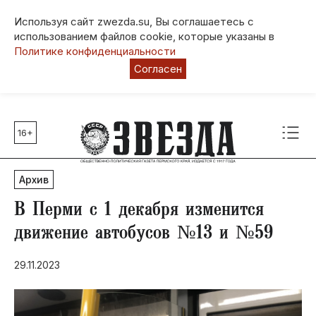
Используя сайт zwezda.su, Вы соглашаетесь с
использованием файлов cookie, которые указаны в
Политике конфиденциальности
Согласен
16+
Главные темы
80 лет Победы
Архив
Молодежная столица РФ
СВО
В Перми с 1 декабря изменится
Выборы в Пермском крае
движение автобусов №13 и №59
Социальная поддержка
29.11.2023
Инфраструктура
Благоустройство