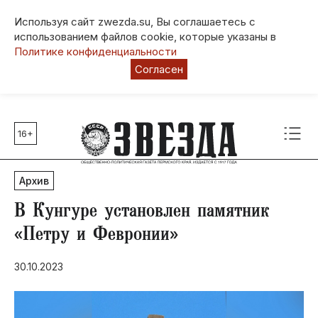
Используя сайт zwezda.su, Вы соглашаетесь с
использованием файлов cookie, которые указаны в
Политике конфиденциальности
Согласен
16+
Главные темы
80 лет Победы
Архив
Молодежная столица РФ
СВО
В Кунгуре установлен памятник
Выборы в Пермском крае
«Петру и Февронии»
Социальная поддержка
30.10.2023
Инфраструктура
Благоустройство