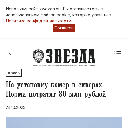
Используя сайт zwezda.su, Вы соглашаетесь с
использованием файлов cookie, которые указаны в
Политике конфиденциальности
Согласен
16+
Главные темы
80 лет Победы
Архив
Молодежная столица РФ
СВО
На установку камер в скверах
Выборы в Пермском крае
Перми потратят 80 млн рублей
Социальная поддержка
24.10.2023
Инфраструктура
Благоустройство