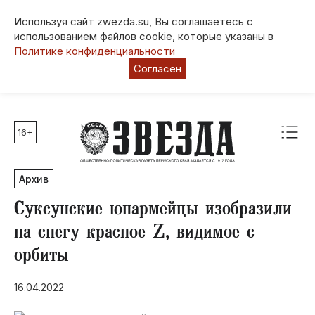
Используя сайт zwezda.su, Вы соглашаетесь с
использованием файлов cookie, которые указаны в
Политике конфиденциальности
Согласен
16+
Главные темы
80 лет Победы
Архив
Молодежная столица РФ
СВО
Суксунские юнармейцы изобразили
Выборы в Пермском крае
на снегу красное Z, видимое с
Социальная поддержка
орбиты
Инфраструктура
Благоустройство
16.04.2022