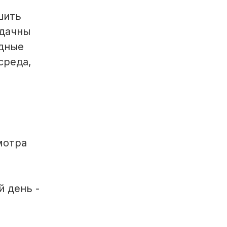
шить
удачны
одные
среда,
мотра
й день -