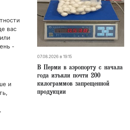
тности
де вас
 или
ень -
07.08.2026 в 19:15
В Перми в аэропорту с начала
года изъяли почти 200
килограммов запрещенной
ше и
продукции
ть,
.