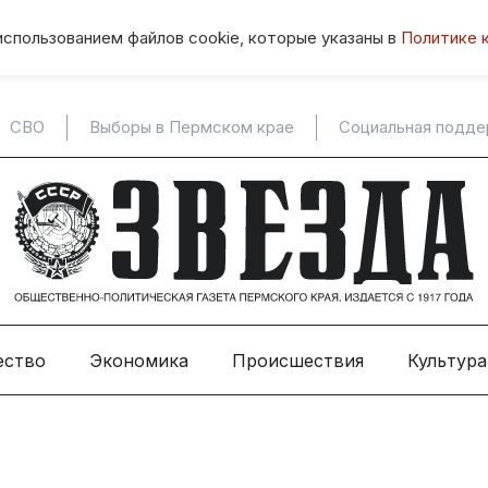
использованием файлов cookie, которые указаны в
Политике 
СВО
Выборы в Пермском крае
Социальная подд
ество
Экономика
Происшествия
Культура