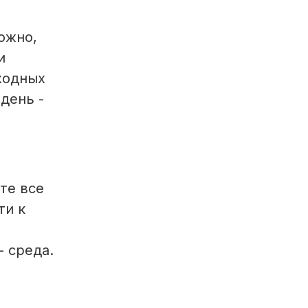
ожно,
и
ходных
день -
те все
ти к
- среда.