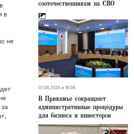
соотечественникам на СВО
в
я в
но не
07.08.2026 в 19:36
удет
В Прикамье сокращают
не
административные процедуры
 за
для бизнеса и инвесторов
г,