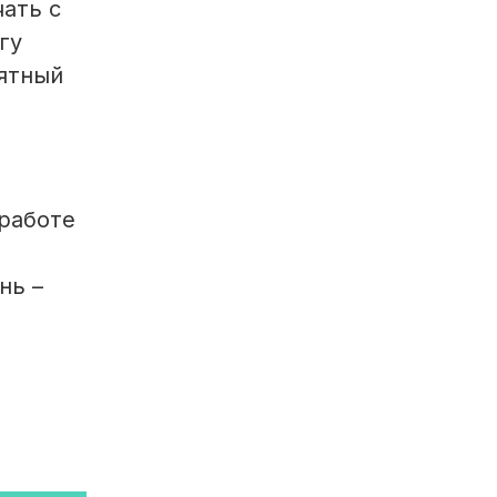
ать с
гу
иятный
 работе
нь –