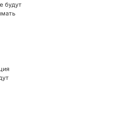
е будут
имать
ция
дут